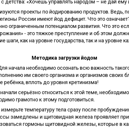
с детства: «Хочешь управлять народом – не дай ему 
еализуются проекты по йодированию продуктов. Ведь,
регионы России имеют йод дефицит. Что это означает
енно ограниченным потенциалом развития. Что это ес
ожания» - это тяжкое преступление и об этом должны 
 шаги, как на уровне государства, так и на уровне к
Методика загрузки йодом
Для начала необходимо осознать всю важность такого
полнению им своего организма и организмов своих бл
е ребёнка, вплоть до уровня кретинизма!
 начали серьёзно относиться к этой теме, необходимо
димо грамотно к этому подготовиться.
измерьте температуру тела сразу после пробуждения
ессы замедлены и щитовидная железа проявляет призн
азоваться гормоны щитовидной железы, которые в ка