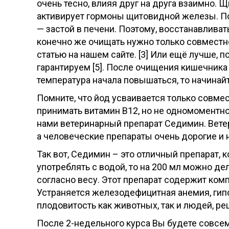
очень тесно, влияя друг на друга взаимно.
активирует гормоны щитовидной железы. По
— застой в печени. Поэтому, восстанавлива
конечно же очищать нужно только совместно
статью на нашем сайте. [3] Или ещё лучше, 
гарантируем [5]. После очищения кишечника
температура начала повышаться, то начинай
Помните, что йод усваивается только совме
принимать витамин B12, но не одномоментн
нами ветеринарный препарат Седимин. Ветер
а человеческие препараты очень дорогие и 
Так вот, Седимин – это отличный препарат, 
употреблять с водой, то на 200 мл можно дел
согласно весу. Этот препарат содержит комп
Устраняется железодефицитная анемия, гип
плодовитость как животных, так и людей, р
После 2-недельного курса Вы будете совсем