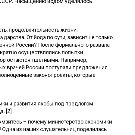
у СССР. Насыщению йодом уделялось
сть, продолжительность жизни,
дарства. От йода по сути, зависит не только
еменной России? После формального развала
ократно осуществлялись попытки
пор остаются тщетными. Например,
ных врачей России поступали предложения
 полноценные законопроекты, которые
ики и развития якобы под предлогом
. [2]
вдумайтесь – почему министерство экономики
 Одна из наших слушательниц поделилась