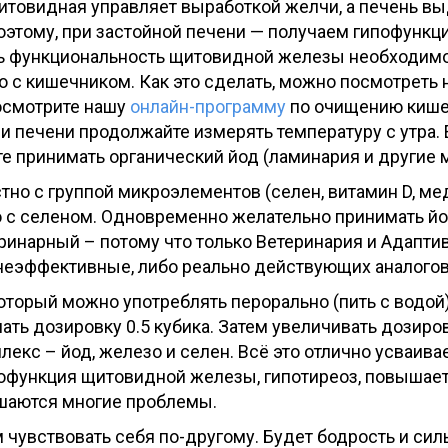
 Щитовидная управляет выработкой желчи, а печень 
этому, при застойной печени — получаем гипофункц
ть функциональность щитовидной железы необходимо 
 с кишечником. Как это сделать, можно посмотреть 
посмотрите нашу
онлайн-программу
по очищению кише
 и печени продолжайте измерять температуру с утра.
те принимать органический йод (ламинария и другие 
стно с группой микроэлементов (селен, витамин D, м
о с селеном. Одновременно желательно принимать й
инарный – потому что только Ветеринария и Адаптив
неэффективные, либо реально действующих аналогов п
который можно употреблять перорально (пить с водой)
ать дозировку 0.5 кубика. Затем увеличивать дозиров
лекс – йод, железо и селен. Всё это отлично усваива
офункция щитовидной железы, гипотиреоз, повышает
ешаются многие проблемы.
 чувствовать себя по-другому. Будет бодрость и сил