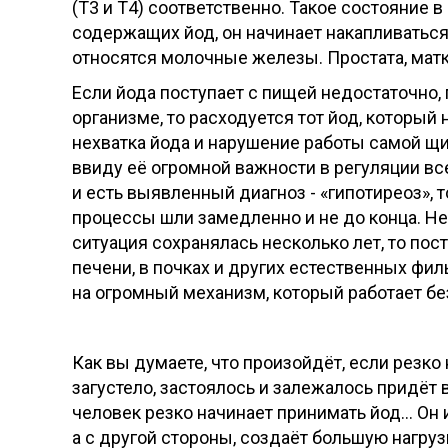
(Т3 и Т4) соответственно. Такое состояние 
содержащих йод, он начинает накапливаться 
относятся молочные железы. Простата, матка
Если йода поступает с пищей недостаточно,
организме, то расходуется тот йод, который 
нехватка йода и нарушение работы самой щ
ввиду её огромной важности в регуляции все
и есть выявленный диагноз - «гипотиреоз», т
процессы шли замедленно и не до конца. Не 
ситуация сохранялась несколько лет, то пос
печени, в почках и других естественных фи
на огромный механизм, который работает без
Как вы думаете, что произойдёт, если резко
загустело, застоялось и залежалось придёт 
человек резко начинает принимать йод… Он 
а с другой стороны, создаёт большую нагру