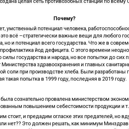
создана целая сеть противозобных станций по всем
Почему?
тет, умственный потенциал человека, работоспособно
это всё –стратегически важные вещи для любого госу
а, но и потенциал всего государства. Что же в совр
профилактика йод дефицита. С этого времени неодн
силы государства и народа, но все попытки до сих 
от Министерства здравоохранения и главных санитар
ой соли при производстве хлеба. Были разработаны
 такая попытка в 1999 году, последняя в 2019 году.
 была сознательно провалена министерством эконом
нованным повышением себестоимости продукции и т.д
им стоит, и предадим огласке этих предателей, но 
и нет?? Это должен решать, как минимум Минздрав!