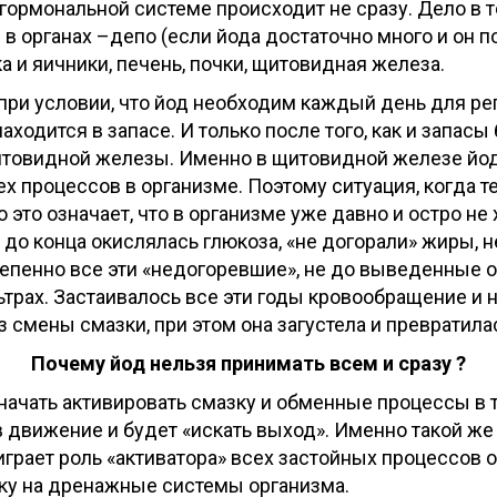
в гормональной системе происходит не сразу. Дело в т
в органах –депо (если йода достаточно много и он по
 и яичники, печень, почки, щитовидная железа.
 при условии, что йод необходим каждый день для р
находится в запасе. И только после того, как и запас
итовидной железы. Именно в щитовидной железе йо
х процессов в организме. Поэтому ситуация, когда те
о это означает, что в организме уже давно и остро не
до конца окислялась глюкоза, «не догорали» жиры, н
тепенно все эти «недогоревшие», не до выведенные о
льтрах. Застаивалось все эти годы кровообращение и 
 смены смазки, при этом она загустела и превратилас
Почему йод нельзя принимать всем и сразу ?
 начать активировать смазку и обменные процессы в 
в движение и будет «искать выход». Именно такой же
играет роль «активатора» всех застойных процессов 
зку на дренажные системы организма.