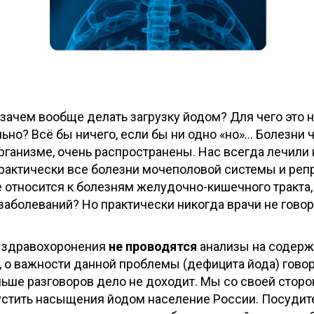
 зачем вообще делать загрузку йодом? Для чего это 
льно? Всё бы ничего, если бы ни одно «но»… Болезни
ганизме, очень распространены. Нас всегда лечили не
рактически все болезни мочеполовой системы и ре
 относится к болезням желудочно-кишечного тракта,
заболеваний? Но практически никогда врачи не гово
е здравохоронения
не проводятся
анализы на содержа
 о важности данной проблемы (дефицита йода) гово
дальше разговоров дело не доходит. Мы со своей сто
пустить насыщения йодом население России. Посудит