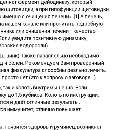
выделяет фермент дейодиназу, который
ию щитовидки, а при гипофункции щитовидки
именно с очищения печени». [1] А печень,
на нашем канале или прочитать подробную
чника или очищения печени– качество
 Если увидите позитивную динамику,
морские водоросли).
едь, цинк) Также параллельно необходимо
од и селен. Рекомендуем Вам проверенный
ная физкультура способны реально лечить,
росто нет (это к вопросу о заговоре…)
, так и колоть внутримышечно. Если
ку до 1,5 кубиков. Колоть по инструкции,
ется и даёт отличные результаты.
ся иммунитет, отлично повышает
ы, появится здоровый румянец, возникнет